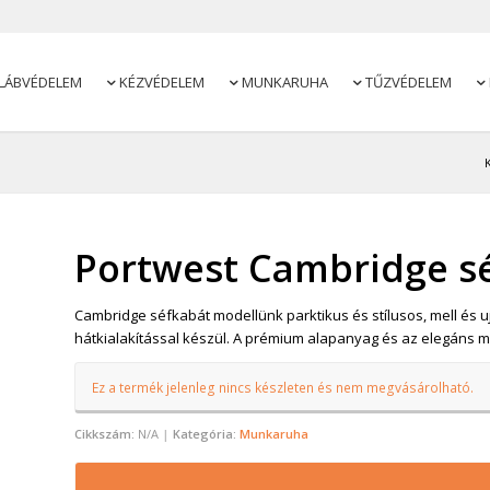
LÁBVÉDELEM
KÉZVÉDELEM
MUNKARUHA
TŰZVÉDELEM




Portwest Cambridge s
Cambridge séfkabát modellünk parktikus és stílusos, mell és 
hátkialakítással készül. A prémium alapanyag és az elegáns m
Ez a termék jelenleg nincs készleten és nem megvásárolható.
Cikkszám:
N/A
Kategória:
Munkaruha