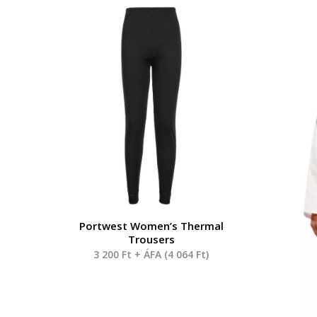
Portwest Women’s Thermal
Trousers
3 200
Ft
+ ÁFA (
4 064
Ft
)