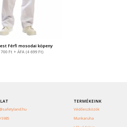
est Férfi mosodai köpeny
 700
Ft
+ ÁFA (
4 699
Ft
)
LAT
TERMÉKEINK
safetyland.hu
Védőeszközök
9 5985
Munkaruha