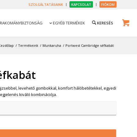
SZOLGÁLTATÁSAINK
KAPCSOLAT
FIÓKOM
RAKOMÁNYBIZTONSÁG
EGYÉB TERMÉKEK

Kezdőlap
/
Termékeink
/
Munkaruha
/
Portwest Cambridge séfkabát
éfkabát
ujjzsebbel, levehető gombokkal, komfort hálóbetétekkel, egyedi
egjelenés kiváló kombinációja.