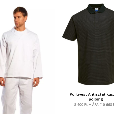
Portwest Antisztatikus
pólóing
8 400
Ft
+ ÁFA (
10 668