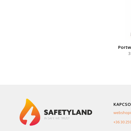
Portw
3
KAPCSO
webshop@
+36 30 25