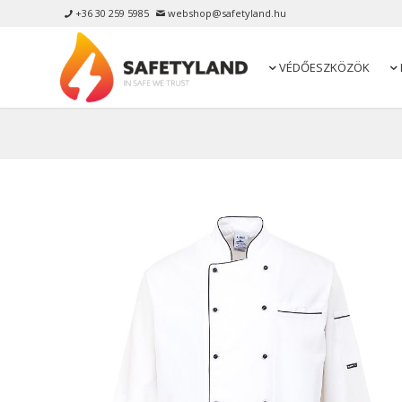
+36 30 259 5985
webshop@safetyland.hu


VÉDŐESZKÖZÖK

