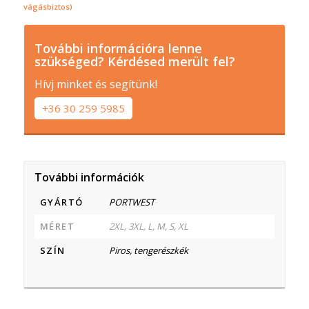
vágásbiztos)
További információra lenne
szükséged? Kérdésed merült fel?
Hívj minket és segítünk!
+36 30 259 5985
További információk
GYÁRTÓ
PORTWEST
MÉRET
2XL, 3XL, L, M, S, XL
SZÍN
Piros, tengerészkék