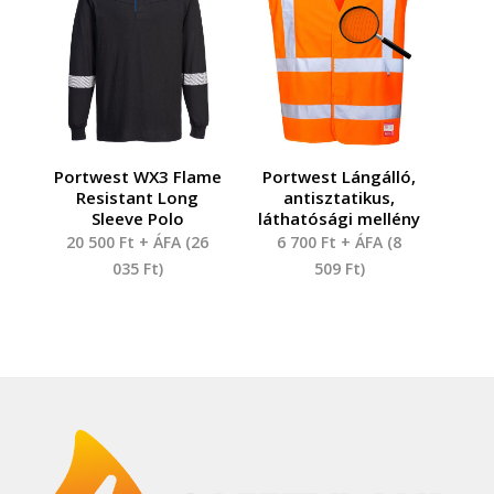
Portwest WX3 Flame
Portwest Lángálló,
Resistant Long
antisztatikus,
Sleeve Polo
láthatósági mellény
20 500
Ft
+ ÁFA (
26
6 700
Ft
+ ÁFA (
8
035
Ft
)
509
Ft
)