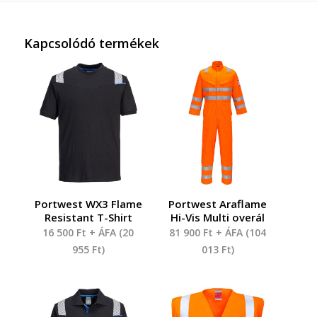
Kapcsolódó termékek
Portwest WX3 Flame
Portwest Araflame
Resistant T-Shirt
Hi-Vis Multi overál
16 500
Ft
+ ÁFA (
20
81 900
Ft
+ ÁFA (
104
955
Ft
)
013
Ft
)