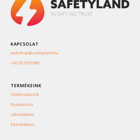
KAPCSOLAT
webshop@safetyland.hu
+36 30 259 5985
TERMÉKEINK
Védőeszközök
Munkaruha
Lábvédelem
Kézvédelem