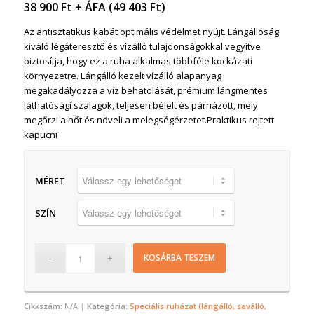
38 900
Ft
+ ÁFA (
49 403
Ft
)
Az antisztatikus kabát optimális védelmet nyújt. Lángállóság
kiváló légáteresztő és vízálló tulajdonságokkal vegyítve
biztosítja, hogy ez a ruha alkalmas többféle kockázati
környezetre. Lángálló kezelt vízálló alapanyag
megakadályozza a víz behatolását, prémium lángmentes
láthatósági szalagok, teljesen bélelt és párnázott, mely
megőrzi a hőt és növeli a melegségérzetet.Praktikus rejtett
kapucni
MÉRET
SZÍN
KOSÁRBA TESZEM
Cikkszám:
N/A
Kategória:
Speciális ruházat (lángálló, saválló,