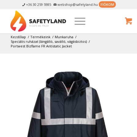
+36 30 259 5985
webshop@safetyland.hu
FIÓKOM


Kezdőlap
/
Termékeink
/
Munkaruha
/
Speciális ruházat (lángálló, saválló, vágásbiztos)
/
Portwest Bizflame FR Antistatic Jacket