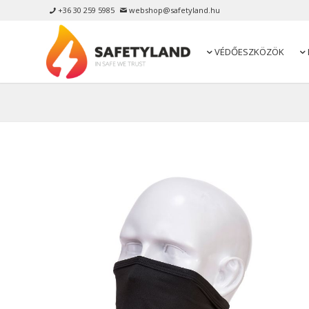
+36 30 259 5985
webshop@safetyland.hu


VÉDŐESZKÖZÖK

