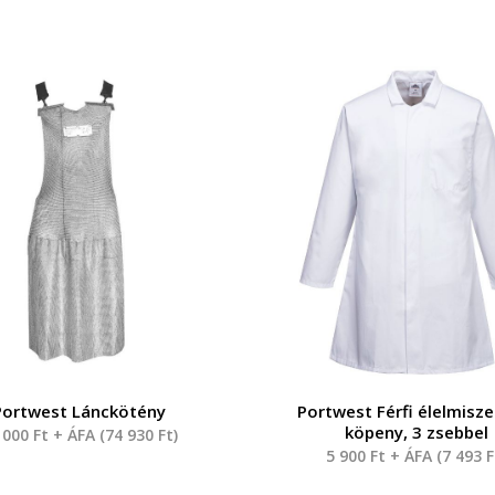
Portwest Lánckötény
Portwest Férfi élelmisze
köpeny, 3 zsebbel
 000
Ft
+ ÁFA (
74 930
Ft
)
5 900
Ft
+ ÁFA (
7 493
F