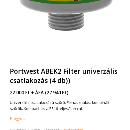
Portwest ABEK2 Filter univerzális
csatlakozás (4 db))
22 000
Ft
+ ÁFA (
27 940
Ft
)
Univerzális csatlakozású szűrő. Felhasználás: kombinált
szűrők. Kombatibilis a P516 teljesálarccal.
Elfogyott
Cikkszám:
P926BKR
Kategória:
Szűrőbetétek