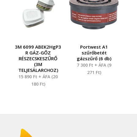
3M 6099 ABEK2HgP3
Portwest A1
R GÁZ-GŐZ
szűrőbetét
RÉSZECSKESZŰRŐ
gázszűrő (6 db)
(3M
7 300
Ft
+ ÁFA (
9
TELJESÁLARCHOZ)
271
Ft
)
15 890
Ft
+ ÁFA (
20
180
Ft
)