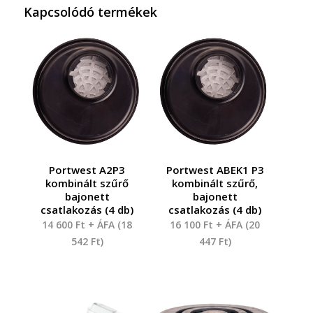
Kapcsolódó termékek
Portwest A2P3
Portwest ABEK1 P3
kombinált szűrő
kombinált szűrő,
bajonett
bajonett
csatlakozás (4 db)
csatlakozás (4 db)
14 600
Ft
+ ÁFA (
18
16 100
Ft
+ ÁFA (
20
542
Ft
)
447
Ft
)