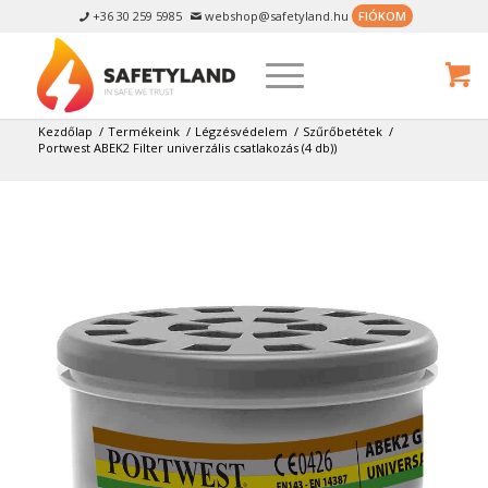
+36 30 259 5985
webshop@safetyland.hu
FIÓKOM


Kezdőlap
/
Termékeink
/
Légzésvédelem
/
Szűrőbetétek
/
Portwest ABEK2 Filter univerzális csatlakozás (4 db))