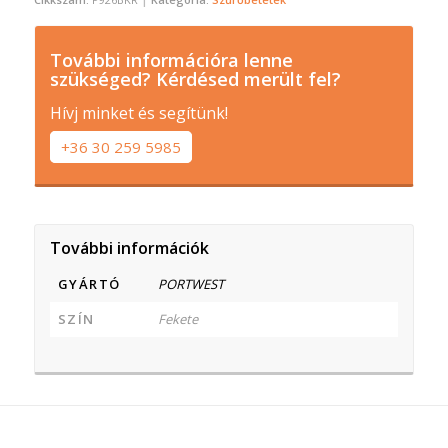
További információra lenne
szükséged? Kérdésed merült fel?
Hívj minket és segítünk!
+36 30 259 5985
További információk
GYÁRTÓ
PORTWEST
SZÍN
Fekete