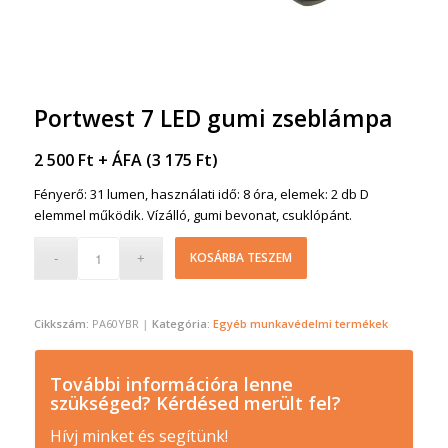
Portwest 7 LED gumi zseblámpa
2 500
Ft
+ ÁFA (
3 175
Ft
)
Fényerő: 31 lumen, használati idő: 8 óra, elemek: 2 db D
elemmel működik. Vízálló, gumi bevonat, csuklópánt.
KOSÁRBA TESZEM
Cikkszám:
PA60YBR
Kategória:
Egyéb munkavédelmi termékek
További információra lenne
szükséged? Kérdésed merült fel?
Hívj minket és segítünk!