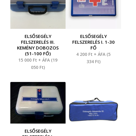
ELSŐSEGÉLY
ELSŐSEGÉLY
FELSZERELÉS III.
FELSZERELÉS I. 1-30
KEMÉNY DOBOZOS
FŐ
(51-100 FŐ)
4 200
Ft
+ ÁFA (
5
15 000
Ft
+ ÁFA (
19
334
Ft
)
050
Ft
)
ELSŐSEGÉLY