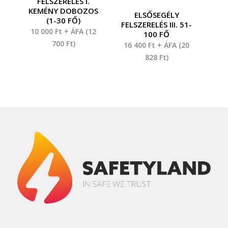
FELSZERELÉS I.
KEMÉNY DOBOZOS
ELSŐSEGÉLY
(1-30 FŐ)
FELSZERELÉS III. 51-
10 000
Ft
+ ÁFA (
12
100 FŐ
700
Ft
)
16 400
Ft
+ ÁFA (
20
828
Ft
)