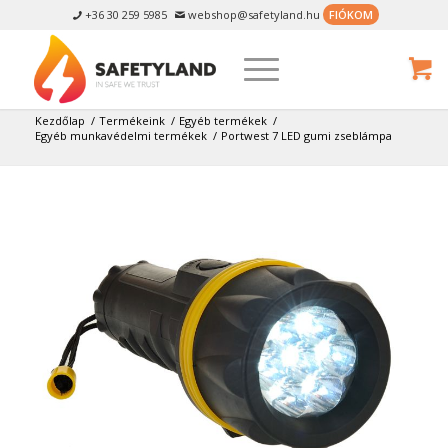
+36 30 259 5985
webshop@safetyland.hu
FIÓKOM


Kezdőlap
/
Termékeink
/
Egyéb termékek
/
Egyéb munkavédelmi termékek
/
Portwest 7 LED gumi zseblámpa