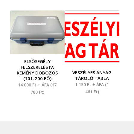
ELSŐSEGÉLY
FELSZERELÉS IV.
VESZÉLYES ANYAG
KEMÉNY DOBOZOS
TÁROLÓ TÁBLA
(101-200 FŐ)
1 150
Ft
+ ÁFA (
1
14 000
Ft
+ ÁFA (
17
461
Ft
)
780
Ft
)