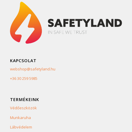
KAPCSOLAT
webshop@safetyland.hu
+36 30 259 5985
TERMÉKEINK
Védőeszközök
Munkaruha
Lábvédelem