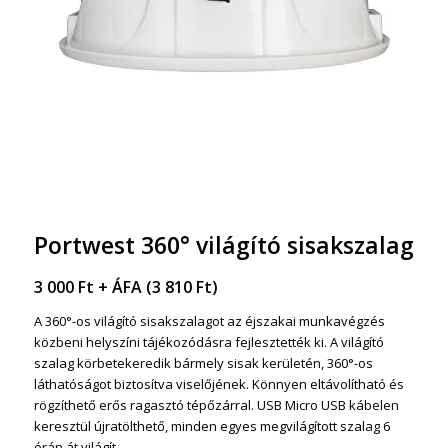
Portwest 360° világító sisakszalag
3 000
Ft
+ ÁFA (
3 810
Ft
)
A 360°-os világító sisakszalagot az éjszakai munkavégzés
közbeni helyszíni tájékozódásra fejlesztették ki. A világító
szalag körbetekeredik bármely sisak kerületén, 360°-os
láthatóságot biztosítva viselőjének. Könnyen eltávolítható és
rögzíthető erős ragasztó tépőzárral. USB Micro USB kábelen
keresztül újratölthető, minden egyes megvilágított szalag 6
órán át világít.