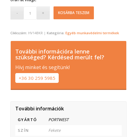
KOSÁRBA TESZEM
Cikkszám:
HV14BKR
Kategória:
Egyéb munkavédelmi termékek
További információra lenne
szükséged? Kérdésed merült fel?
Hívj minket és segítünk!
+36 30 259 5985
További információk
GYÁRTÓ
PORTWEST
SZÍN
Fekete