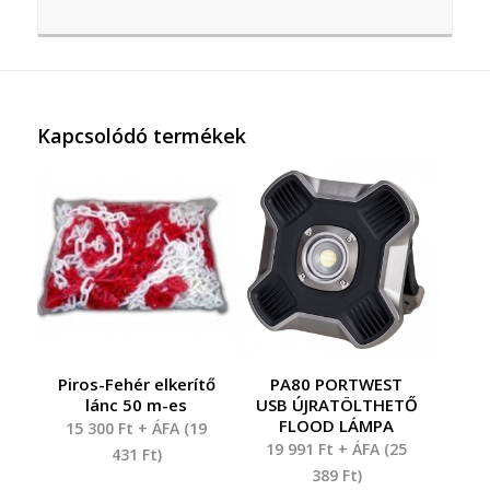
Kapcsolódó termékek
Piros-Fehér elkerítő
PA80 PORTWEST
lánc 50 m-es
USB ÚJRATÖLTHETŐ
FLOOD LÁMPA
15 300
Ft
+ ÁFA (
19
19 991
Ft
+ ÁFA (
25
431
Ft
)
389
Ft
)