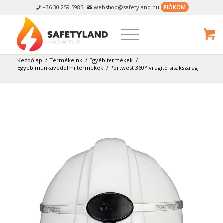
+36 30 259 5985
webshop@safetyland.hu
FIÓKOM


Kezdőlap
/
Termékeink
/
Egyéb termékek
/
Egyéb munkavédelmi termékek
/
Portwest 360° világító sisakszalag