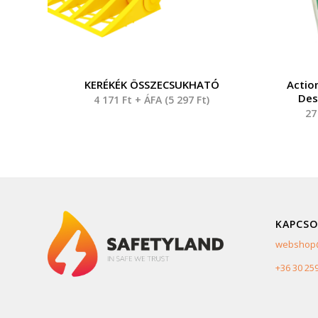
KERÉKÉK ÖSSZECSUKHATÓ
Actio
Des
4 171
Ft
+ ÁFA (
5 297
Ft
)
27
KAPCSO
webshop@
+36 30 25