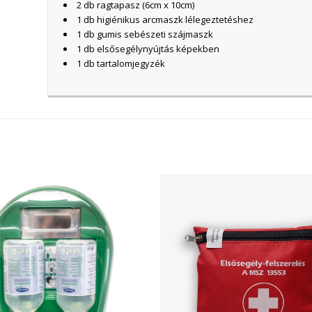
2 db ragtapasz (6cm x 10cm)
1 db higiénikus arcmaszk lélegeztetéshez
1 db gumis sebészeti szájmaszk
1 db elsősegélynyújtás képekben
1 db tartalomjegyzék