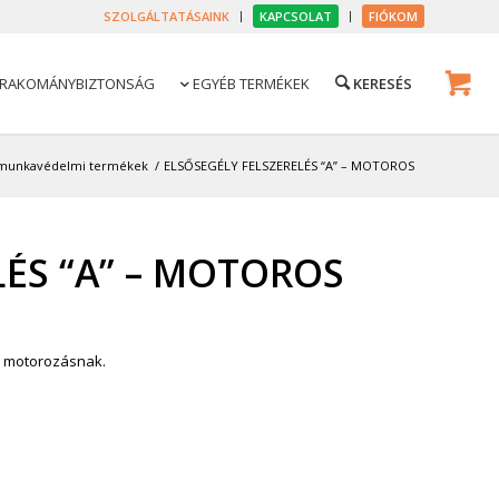
SZOLGÁLTATÁSAINK
KAPCSOLAT
FIÓKOM
RAKOMÁNYBIZTONSÁG
EGYÉB TERMÉKEK

munkavédelmi termékek
/
ELSŐSEGÉLY FELSZERELÉS “A” – MOTOROS
LÉS “A” – MOTOROS
a motorozásnak.