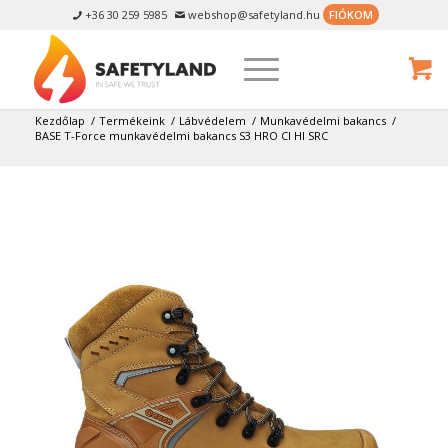
+36 30 259 5985
webshop@safetyland.hu
FIÓKOM


Kezdőlap
/
Termékeink
/
Lábvédelem
/
Munkavédelmi bakancs
/
BASE T-Force munkavédelmi bakancs S3 HRO CI HI SRC