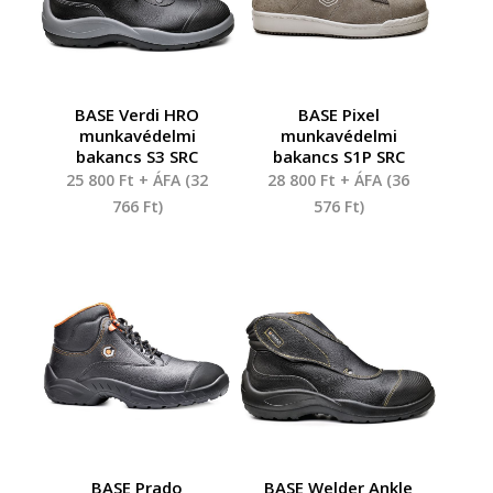
BASE Verdi HRO
BASE Pixel
munkavédelmi
munkavédelmi
bakancs S3 SRC
bakancs S1P SRC
25 800
Ft
+ ÁFA (
32
28 800
Ft
+ ÁFA (
36
766
Ft
)
576
Ft
)
BASE Prado
BASE Welder Ankle