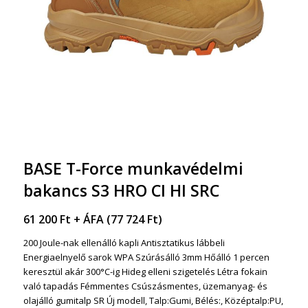
BASE T-Force munkavédelmi
bakancs S3 HRO CI HI SRC
61 200
Ft
+ ÁFA (
77 724
Ft
)
200 Joule-nak ellenálló kapli Antisztatikus lábbeli
Energiaelnyelő sarok WPA Szúrásálló 3mm Hőálló 1 percen
keresztül akár 300°C-ig Hideg elleni szigetelés Létra fokain
való tapadás Fémmentes Csúszásmentes, üzemanyag- és
olajálló gumitalp SR Új modell, Talp:Gumi, Bélés:, Középtalp:PU,