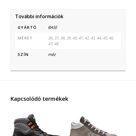
További információk
GYÁRTÓ
BASE
MÉRET
36, 37, 38, 39, 40, 41, 42, 43, 44, 45, 46,
47, 48
SZÍN
méz
Kapcsolódó termékek