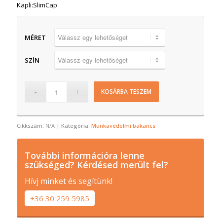
Kapli:SlimCap
MÉRET
SZÍN
KOSÁRBA TESZEM
Cikkszám:
N/A
Kategória:
Munkavédelmi bakancs
További információra lenne
szükséged? Kérdésed merült fel?
Hívj minket és segítünk!
+36 30 259 5985