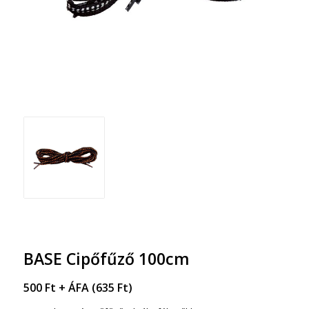
BASE Cipőfűző 100cm
500
Ft
+ ÁFA (
635
Ft
)