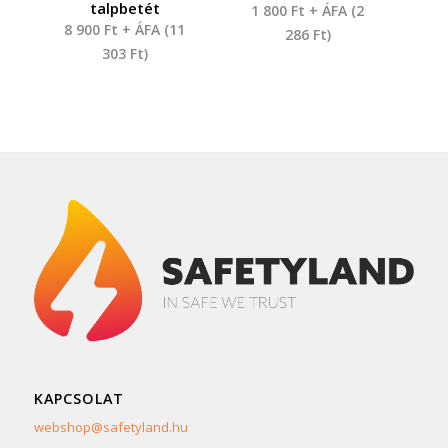
talpbetét
1 800
Ft
+ ÁFA (
2
8 900
Ft
+ ÁFA (
11
286
Ft
)
303
Ft
)
KAPCSOLAT
webshop@safetyland.hu