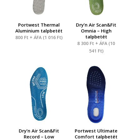
Portwest Thermal
Dry’n Air Scan&Fit
Aluminium talpbetét
Omnia – High
talpbetét
800
Ft
+ ÁFA (
1 016
Ft
)
8 300
Ft
+ ÁFA (
10
541
Ft
)
Dry’n Air Scan&Fit
Portwest Ultimate
Record – Low
Comfort talpbetét