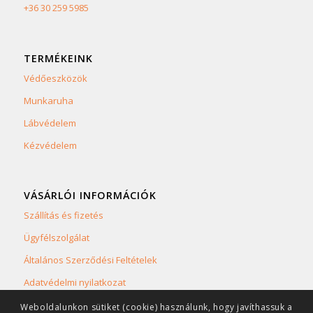
+36 30 259 5985
TERMÉKEINK
Védőeszközök
Munkaruha
Lábvédelem
Kézvédelem
VÁSÁRLÓI INFORMÁCIÓK
Szállítás és fizetés
Ügyfélszolgálat
Általános Szerződési Feltételek
Adatvédelmi nyilatkozat
Weboldalunkon sütiket (cookie) használunk, hogy javíthassuk a