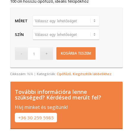
100 cm hosszú cipőfűző, ideális félcipőkhöz
MÉRET
SZÍN
KOSÁRBA TESZEM
Cikkszám:
N/A
Kategóriák:
Cipőfűző
,
Kiegészítők lábbelikhez
További információra lenne
szükséged? Kérdésed merült fel?
Hívj minket és segítünk!
+36 30 259 5985