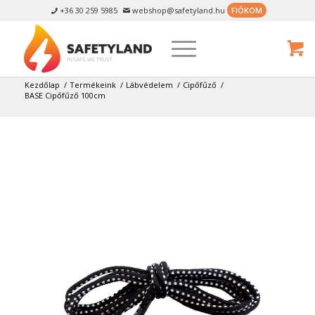
+36 30 259 5985
webshop@safetyland.hu
FIÓKOM


Kezdőlap
/
Termékeink
/
Lábvédelem
/
Cipőfűző
/
BASE Cipőfűző 100cm