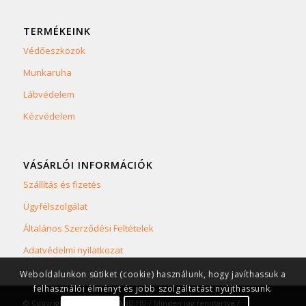
TERMÉKEINK
Védőeszközök
Munkaruha
Lábvédelem
Kézvédelem
VÁSÁRLÓI INFORMÁCIÓK
Szállítás és fizetés
Ügyfélszolgálat
Általános Szerződési Feltételek
Adatvédelmi nyilatkozat
Weboldalunkon sütiket (cookie) használunk, hogy javíthassuk a
felhasználói élményt és jobb szolgáltatást nyújthassunk.
© Copyright 2023 SAFETYLAND.HU / Minden jog fenntartva /