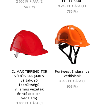
FÜLTOKKAL
2 000
Ft
+ ÁFA (
2
9 240
Ft
+ ÁFA (
11
540
Ft
)
735
Ft
)
CLIMAX TIRRENO TXR
Portwest Endurance
VÉDŐSISAK (440 V
védősisak
váltakozó
3 900
Ft
+ ÁFA (
4
feszültségű
953
Ft
)
villamos vezeték
érintése elleni
védelem)
3 000
Ft
+ ÁFA (
3