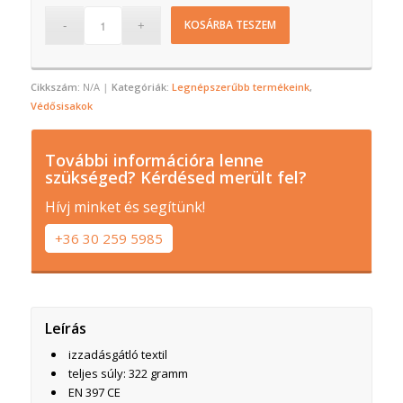
KOSÁRBA TESZEM
Cikkszám:
N/A
Kategóriák:
Legnépszerűbb termékeink
,
Védősisakok
További információra lenne
szükséged? Kérdésed merült fel?
Hívj minket és segítünk!
+36 30 259 5985
Leírás
izzadásgátló textil
teljes súly: 322 gramm
EN 397 CE