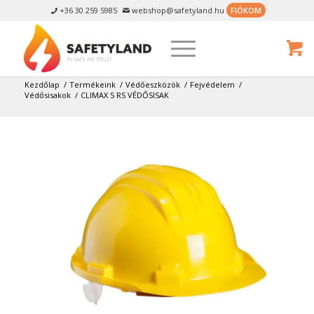
+36 30 259 5985
webshop@safetyland.hu
FIÓKOM


Kezdőlap
/
Termékeink
/
Védőeszközök
/
Fejvédelem
/
Védősisakok
/
CLIMAX 5 RS VÉDŐSISAK