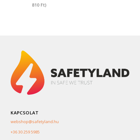
810
Ft
)
KAPCSOLAT
webshop@safetyland.hu
+36 30 259 5985